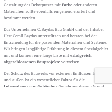
Gestaltung des Dekorputzes mit
Farbe
oder anderen
Materialien sollte ebenfalls eingehend erörtert und
bestimmt werden.
Das Unternehmen C. Baydas Bau GmbH und der Inhaber
Herr Cemil Baydas unterstützen und beraten bei der
Entscheidung für die passenden Materialien und Systeme.
Wir bringen langjährige Erfahrung in diesem Spezialgebiet
mit und können eine lange Liste mit
erfolgreich
abgeschlossenen Bauprojekte
vorweisen.
Der Schutz des Bauwerks vor externen Einflüssen Innen
und Außen ist ein wesentlicher Faktor für die
Lebensdauer von Gebäuden
. Gerade aus diesem Grund
ist die Zusammenarbeit mit Spezialisten für
das
Verputzen
von Gebäuden unserer Meinung nach
zwingend erforderlich – C. Baydas Bau GmbH.