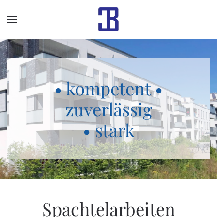
Skip to main content
• kompetent •
zuverlässig
• stark
Spachtelarbeiten